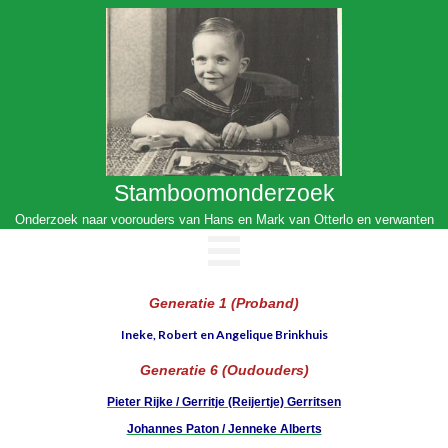
Stamboomonderzoek
Onderzoek naar voorouders van Hans en Mark van Otterlo en verwanten
Generatie 1 (Proband)
Ineke, Robert en Angelique Brinkhuis
Generatie 6 (Oudouders)
Pieter Rijke / Gerritje (Reijertje) Gerritsen
Johannes Paton / Jenneke Alberts