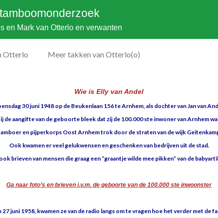
tamboomonderzoek
 en Mark van Otterlo en verwanten
 Otterlo
Meer takken van Otterlo(o)
Wie is Elly van Andel
oensdag 30 juni 1948 op de Beukenlaan 156 te Arnhem, als dochter van Jan van An
ij de aangifte van de geboorte bleek dat zij de 100.000 ste inwoner van Arnhem wa
tamboer en pijperkorps Oost Arnhem trok door de straten van de wijk Geitenkam
Ook kwamen er veel gelukwensen en geschenken van bedrijven uit de stad.
ook brieven van mensen die graag een “graantje wilde mee pikken” van de babyarti
Ga naar foto’s en brieven i.v.m. de geboorte van de 100.000 ste inwoonster
op 27 juni 1958, kwamen ze van de radio langs om te vragen hoe het verder met de f