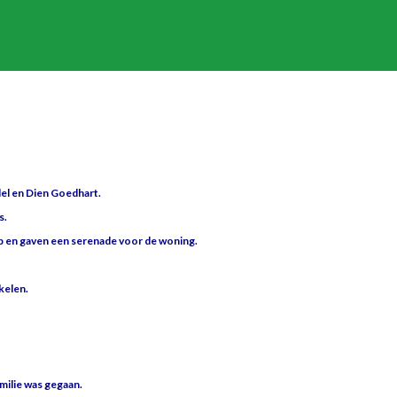
del en Dien Goedhart.
s.
p en gaven een serenade voor de woning.
kelen.
amilie was gegaan.