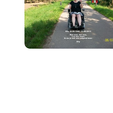
Elly met Hans via Wely opweg naar Dodewaar