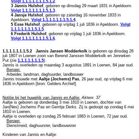
Volgt
1.1.1.1.1.1.1.5.1.2
.
3 Jannis Hulshof
, geboren op dinsdag 29 maart 1831 in
Apeldoorn
.
Volgt
1.1.1.1.1.1.1.5.1.3
.
4 Jansje Hulshof
, geboren op zaterdag 16 november 1833 in
Apeldoorn
.
Volgt
1.1.1.1.1.1.1.5.1.4
.
5 Esse Hulshof
, geboren op vrijdag 1 juli 1836 in
Apeldoorn
.
Volgt
1.1.1.1.1.1.1.5.1.5
.
6 Frederik Hulshof
, geboren op vrijdag 1 juli 1836 in
Apeldoorn
.
Volgt
1.1.1.1.1.1.1.5.1.6
.
1.1.1.1.1.1.1.5.2 Jannis Jansen Modderkolk
is geboren op dinsdag 28
juli 1807 in
Loenen
zoon van
Berend Janssen Modderkolk en
Jenneken
Put (zie
1.1.1.1.1.1.1.5
).
Jannis is overleden op maandag 3 augustus 1891 in
Loenen
, 84 jaar oud.
Beroep:
Arbeider, landman, daghuurder, landbouwer
Jannis trouwde met
Aaltje (Jochems) Pas
, 26 jaar oud, op vrijdag 6 mei
1836 in
Apeldoorn
[
bron: Gelders Archief
].
Notitie bij het huwelijk van Jannis en Aaltje:
Aktenr. 37
Aaltje is geboren op donderdag 3 mei 1810 in
Loenen
, dochter van
Jan(Nes) Jochems Pas en
Gerritje Derks. Zij is gedoopt op zondag 6 mei
1810 in
Loenen
.
Aaltje is overleden op zondag 25 februari 1883 in
Loenen
, 72 jaar oud.
Beroep:
Dienstmeid, daghuurster, landbouwster
Kinderen van Jannis en Aaltje: