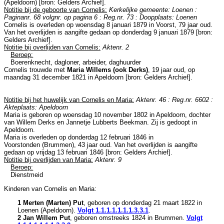
(Apeldoorn)
[
bron: Gelders Archief
].
Notitie bij de geboorte van Cornelis:
Kerkelijke gemeente: Loenen :
Paginanr. 68 volgnr. op pagina 6 : Reg.nr. 73 : Doopplaats: Loenen
Cornelis is overleden op woensdag 8 januari 1879 in
Voorst
, 79 jaar oud.
Van het overlijden is aangifte gedaan op donderdag 9 januari 1879 [
bron:
Gelders Archief
].
Notitie bij overlijden van Cornelis:
Aktenr. 2
Beroep:
Boerenknecht, dagloner, arbeider, daghuurder
Cornelis trouwde met
Maria Willems (ook Derks)
, 19 jaar oud, op
maandag 31 december 1821 in
Apeldoorn
[
bron: Gelders Archief
].
Notitie bij het huwelijk van Cornelis en Maria:
Aktenr. 46 : Reg.nr. 6602 :
Akteplaats: Apeldoorn
Maria is geboren op woensdag 10 november 1802 in
Apeldoorn
, dochter
van
Willem Derks en
Jannetje Lubberts Beekman. Zij is gedoopt in
Apeldoorn
.
Maria is overleden op donderdag 12 februari 1846 in
Voorstonden (Brummen)
, 43 jaar oud. Van het overlijden is aangifte
gedaan op vrijdag 13 februari 1846 [
bron: Gelders Archief
].
Notitie bij overlijden van Maria:
Aktenr. 9
Beroep:
Dienstmeid
Kinderen van Cornelis en Maria:
1 Merten (Marten) Put
, geboren op donderdag 21 maart 1822 in
Loenen (Apeldoorn)
.
Volgt
1.1.1.1.1.1.1.3.3.1
.
2 Jan Willem Put
, geboren omstreeks 1824 in
Brummen
.
Volgt