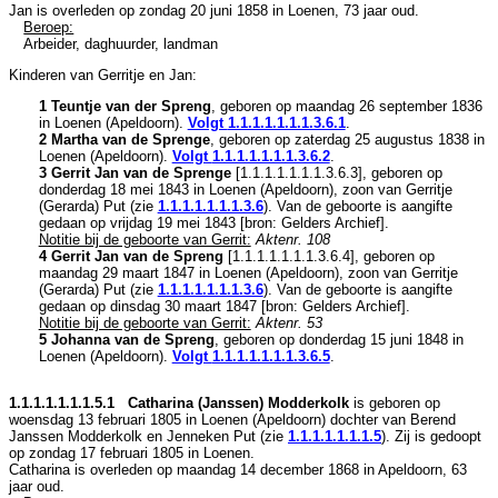
Jan is overleden op zondag 20 juni 1858 in
Loenen
, 73 jaar oud.
Beroep:
Arbeider, daghuurder, landman
Kinderen van Gerritje en Jan:
1 Teuntje van der Spreng
, geboren op maandag 26 september 1836
in
Loenen (Apeldoorn)
.
Volgt
1.1.1.1.1.1.1.3.6.1
.
2 Martha van de Sprenge
, geboren op zaterdag 25 augustus 1838 in
Loenen (Apeldoorn)
.
Volgt
1.1.1.1.1.1.1.3.6.2
.
3 Gerrit Jan van de Sprenge
[
1.1.1.1.1.1.1.3.6.3
], geboren op
donderdag 18 mei 1843 in
Loenen (Apeldoorn)
, zoon van
Gerritje
(Gerarda) Put (zie
1.1.1.1.1.1.1.3.6
). Van de geboorte is aangifte
gedaan op vrijdag 19 mei 1843 [
bron: Gelders Archief
].
Notitie bij de geboorte van Gerrit:
Aktenr. 108
4 Gerrit Jan van de Spreng
[
1.1.1.1.1.1.1.3.6.4
], geboren op
maandag 29 maart 1847 in
Loenen (Apeldoorn)
, zoon van
Gerritje
(Gerarda) Put (zie
1.1.1.1.1.1.1.3.6
). Van de geboorte is aangifte
gedaan op dinsdag 30 maart 1847 [
bron: Gelders Archief
].
Notitie bij de geboorte van Gerrit:
Aktenr. 53
5 Johanna van de Spreng
, geboren op donderdag 15 juni 1848 in
Loenen (Apeldoorn)
.
Volgt
1.1.1.1.1.1.1.3.6.5
.
1.1.1.1.1.1.1.5.1 Catharina (Janssen) Modderkolk
is geboren op
woensdag 13 februari 1805 in
Loenen (Apeldoorn)
dochter van
Berend
Janssen Modderkolk en
Jenneken Put (zie
1.1.1.1.1.1.1.5
). Zij is gedoopt
op zondag 17 februari 1805 in
Loenen
.
Catharina is overleden op maandag 14 december 1868 in
Apeldoorn
, 63
jaar oud.