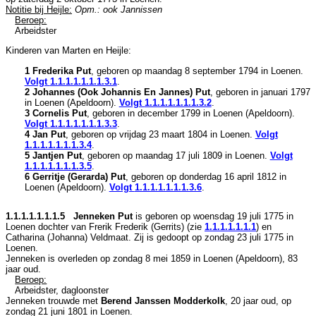
Notitie bij Heijle:
Opm.: ook Jannissen
Beroep:
Arbeidster
Kinderen van Marten en Heijle:
1 Frederika Put
, geboren op maandag 8 september 1794 in
Loenen
.
Volgt
1.1.1.1.1.1.1.3.1
.
2 Johannes (Ook Johannis En Jannes) Put
, geboren in januari 1797
in
Loenen (Apeldoorn)
.
Volgt
1.1.1.1.1.1.1.3.2
.
3 Cornelis Put
, geboren in december 1799 in
Loenen (Apeldoorn)
.
Volgt
1.1.1.1.1.1.1.3.3
.
4 Jan Put
, geboren op vrijdag 23 maart 1804 in
Loenen
.
Volgt
1.1.1.1.1.1.1.3.4
.
5 Jantjen Put
, geboren op maandag 17 juli 1809 in
Loenen
.
Volgt
1.1.1.1.1.1.1.3.5
.
6 Gerritje (Gerarda) Put
, geboren op donderdag 16 april 1812 in
Loenen (Apeldoorn)
.
Volgt
1.1.1.1.1.1.1.3.6
.
1.1.1.1.1.1.1.5 Jenneken Put
is geboren op woensdag 19 juli 1775 in
Loenen
dochter van
Frerik Frederik (Gerrits) (zie
1.1.1.1.1.1.1
) en
Catharina (Johanna) Veldmaat. Zij is gedoopt op zondag 23 juli 1775 in
Loenen
.
Jenneken is overleden op zondag 8 mei 1859 in
Loenen (Apeldoorn)
, 83
jaar oud.
Beroep:
Arbeidster, dagloonster
Jenneken trouwde met
Berend Janssen Modderkolk
, 20 jaar oud, op
zondag 21 juni 1801 in
Loenen
.