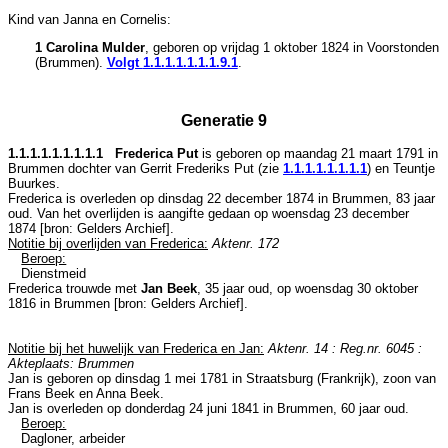
Kind van Janna en Cornelis:
1 Carolina Mulder
, geboren op vrijdag 1 oktober 1824 in
Voorstonden
(Brummen)
.
Volgt
1.1.1.1.1.1.1.9.1
.
Generatie 9
1.1.1.1.1.1.1.1.1 Frederica Put
is geboren op maandag 21 maart 1791 in
Brummen
dochter van
Gerrit Frederiks Put (zie
1.1.1.1.1.1.1.1
) en
Teuntje
Buurkes.
Frederica is overleden op dinsdag 22 december 1874 in
Brummen
, 83 jaar
oud. Van het overlijden is aangifte gedaan op woensdag 23 december
1874 [
bron: Gelders Archief
].
Notitie bij overlijden van Frederica:
Aktenr. 172
Beroep:
Dienstmeid
Frederica trouwde met
Jan Beek
, 35 jaar oud, op woensdag 30 oktober
1816 in
Brummen
[
bron: Gelders Archief
].
Notitie bij het huwelijk van Frederica en Jan:
Aktenr. 14 : Reg.nr. 6045 :
Akteplaats: Brummen
Jan is geboren op dinsdag 1 mei 1781 in
Straatsburg (Frankrijk)
, zoon van
Frans Beek en
Anna Beek.
Jan is overleden op donderdag 24 juni 1841 in
Brummen
, 60 jaar oud.
Beroep:
Dagloner, arbeider