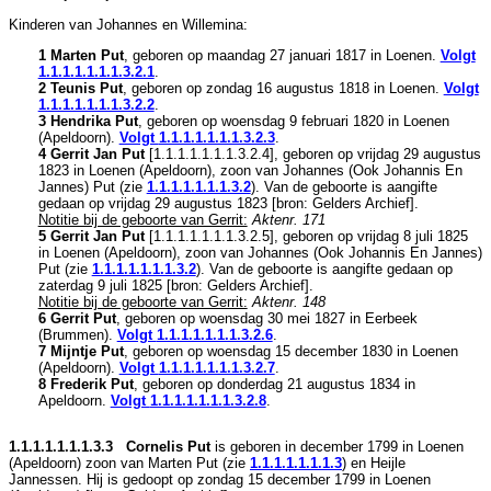
Kinderen van Johannes en Willemina:
1 Marten Put
, geboren op maandag 27 januari 1817 in
Loenen
.
Volgt
1.1.1.1.1.1.1.3.2.1
.
2 Teunis Put
, geboren op zondag 16 augustus 1818 in
Loenen
.
Volgt
1.1.1.1.1.1.1.3.2.2
.
3 Hendrika Put
, geboren op woensdag 9 februari 1820 in
Loenen
(Apeldoorn)
.
Volgt
1.1.1.1.1.1.1.3.2.3
.
4 Gerrit Jan Put
[
1.1.1.1.1.1.1.3.2.4
], geboren op vrijdag 29 augustus
1823 in
Loenen (Apeldoorn)
, zoon van
Johannes (Ook Johannis En
Jannes) Put (zie
1.1.1.1.1.1.1.3.2
). Van de geboorte is aangifte
gedaan op vrijdag 29 augustus 1823 [
bron: Gelders Archief
].
Notitie bij de geboorte van Gerrit:
Aktenr. 171
5 Gerrit Jan Put
[
1.1.1.1.1.1.1.3.2.5
], geboren op vrijdag 8 juli 1825
in
Loenen (Apeldoorn)
, zoon van
Johannes (Ook Johannis En Jannes)
Put (zie
1.1.1.1.1.1.1.3.2
). Van de geboorte is aangifte gedaan op
zaterdag 9 juli 1825 [
bron: Gelders Archief
].
Notitie bij de geboorte van Gerrit:
Aktenr. 148
6 Gerrit Put
, geboren op woensdag 30 mei 1827 in
Eerbeek
(Brummen)
.
Volgt
1.1.1.1.1.1.1.3.2.6
.
7 Mijntje Put
, geboren op woensdag 15 december 1830 in
Loenen
(Apeldoorn)
.
Volgt
1.1.1.1.1.1.1.3.2.7
.
8 Frederik Put
, geboren op donderdag 21 augustus 1834 in
Apeldoorn
.
Volgt
1.1.1.1.1.1.1.3.2.8
.
1.1.1.1.1.1.1.3.3 Cornelis Put
is geboren in december 1799 in
Loenen
(Apeldoorn)
zoon van
Marten Put (zie
1.1.1.1.1.1.1.3
) en
Heijle
Jannessen. Hij is gedoopt op zondag 15 december 1799 in
Loenen