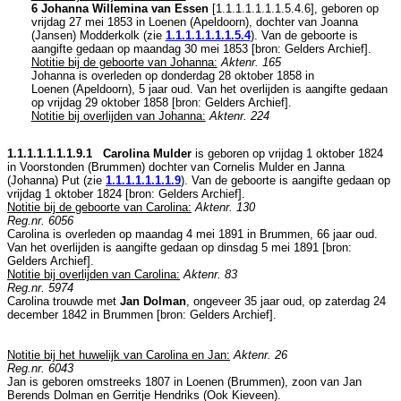
6 Johanna Willemina van Essen
[
1.1.1.1.1.1.1.5.4.6
], geboren op
vrijdag 27 mei 1853 in
Loenen (Apeldoorn)
, dochter van
Joanna
(Jansen) Modderkolk (zie
1.1.1.1.1.1.1.5.4
). Van de geboorte is
aangifte gedaan op maandag 30 mei 1853 [
bron: Gelders Archief
].
Notitie bij de geboorte van Johanna:
Aktenr. 165
Johanna is overleden op donderdag 28 oktober 1858 in
Loenen (Apeldoorn)
, 5 jaar oud. Van het overlijden is aangifte gedaan
op vrijdag 29 oktober 1858 [
bron: Gelders Archief
].
Notitie bij overlijden van Johanna:
Aktenr. 224
1.1.1.1.1.1.1.9.1 Carolina Mulder
is geboren op vrijdag 1 oktober 1824
in
Voorstonden (Brummen)
dochter van
Cornelis Mulder en
Janna
(Johanna) Put (zie
1.1.1.1.1.1.1.9
). Van de geboorte is aangifte gedaan op
vrijdag 1 oktober 1824 [
bron: Gelders Archief
].
Notitie bij de geboorte van Carolina:
Aktenr. 130
Reg.nr. 6056
Carolina is overleden op maandag 4 mei 1891 in
Brummen
, 66 jaar oud.
Van het overlijden is aangifte gedaan op dinsdag 5 mei 1891 [
bron:
Gelders Archief
].
Notitie bij overlijden van Carolina:
Aktenr. 83
Reg.nr. 5974
Carolina trouwde met
Jan Dolman
, ongeveer 35 jaar oud, op zaterdag 24
december 1842 in
Brummen
[
bron: Gelders Archief
].
Notitie bij het huwelijk van Carolina en Jan:
Aktenr. 26
Reg.nr. 6043
Jan is geboren omstreeks 1807 in
Loenen (Brummen)
, zoon van
Jan
Berends Dolman en
Gerritje Hendriks (Ook Kieveen).