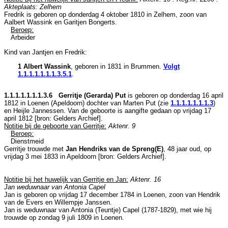
Akteplaats: Zelhem
Fredrik is geboren op donderdag 4 oktober 1810 in
Zelhem
, zoon van
Aalbert Wassink en
Garitjen Bongerts.
Beroep:
Arbeider
Kind van Jantjen en Fredrik:
1 Albert Wassink
, geboren in 1831 in
Brummen
.
Volgt
1.1.1.1.1.1.1.3.5.1
.
1.1.1.1.1.1.1.3.6 Gerritje (Gerarda) Put
is geboren op donderdag 16 april
1812 in
Loenen (Apeldoorn)
dochter van
Marten Put (zie
1.1.1.1.1.1.1.3
)
en
Heijle Jannessen. Van de geboorte is aangifte gedaan op vrijdag 17
april 1812 [
bron: Gelders Archief
].
Notitie bij de geboorte van Gerritje:
Aktenr. 9
Beroep:
Dienstmeid
Gerritje trouwde met
Jan Hendriks van de Spreng(E)
, 48 jaar oud, op
vrijdag 3 mei 1833 in
Apeldoorn
[
bron: Gelders Archief
].
Notitie bij het huwelijk van Gerritje en Jan:
Aktenr. 16
Jan weduwnaar van Antonia Capel
Jan is geboren op vrijdag 17 december 1784 in
Loenen
, zoon van
Hendrik
van de Evers en
Willempje Janssen.
Jan is weduwnaar van
Antonia (Teuntje) Capel (1787-1829), met wie hij
trouwde op zondag 9 juli 1809 in
Loenen
.