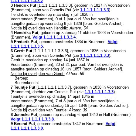
1.1.1.1.1.1.1.3.3.2
.
3 Hendrik Put
[
1.1.1.1.1.1.1.3.3.3
], geboren in 1827 in
Voorstonden
(Brummen)
, zoon van
Cornelis Put (zie
1.1.1.1.1.1.1.3.3
).
Hendrik is overleden op maandag 7 juli 1828 in
Voorstonden (Brummen)
, 0 of 1 jaar oud. Van het overlijden is
aangifte gedaan op woensdag 9 juli 1828 [
bron: Gelders Archief
].
Notitie bij overlijden van Hendrik:
Aktenr. 54
4 Hendrika Put
, geboren op zaterdag 11 oktober 1828 in
Voorstonden
(Brummen)
.
Volgt
1.1.1.1.1.1.1.3.3.4
.
5 Frederik Put
, geboren omstreeks 1834 in
Brummen
.
Volgt
1.1.1.1.1.1.1.3.3.5
.
6 Gerrit Put
[
1.1.1.1.1.1.1.3.3.6
], geboren in 1836 in
Voorstonden
(Brummen)
, zoon van
Cornelis Put (zie
1.1.1.1.1.1.1.3.3
).
Gerrit is overleden op zondag 14 juni 1857 in
Voorstonden (Brummen)
, 20 of 21 jaar oud. Van het overlijden is
aangifte gedaan op dinsdag 16 juni 1857 [
bron: Gelders Archief
].
Notitie bij overlijden van Gerrit:
Aktenr. 59
Beroep:
Boerenknecht
7 Teuntje Put
[
1.1.1.1.1.1.1.3.3.7
], geboren in 1838 in
Voorstonden
(Brummen)
, dochter van
Cornelis Put (zie
1.1.1.1.1.1.1.3.3
).
Teuntje is overleden op dinsdag 14 april 1846 in
Voorstonden (Brummen)
, 7 of 8 jaar oud. Van het overlijden is
aangifte gedaan op donderdag 16 april 1846 [
bron: Gelders Archief
].
Notitie bij overlijden van Teuntje:
Aktenr. 39
8 Jenneke Put
, geboren op maandag 6 april 1840 in
Hall (Brummen)
.
Volgt
1.1.1.1.1.1.1.3.3.8
.
9 Berend Put
, geboren omstreeks 1842 in
Brummen
.
Volgt
1.1.1.1.1.1.1.3.3.9
.